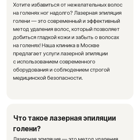
содержащимся в волосках, и преобразуется
в тепло, разрушая волосяные фолликулы.
В нашей клинике применяется современная
система охлаждения, которая обеспечивает
комфорт во время процедуры и снижает
риск раздражения кожи и побочных
эффектов.
Преимущества лазерной
эпиляции голени
Эффективность.
Лазерная эпиляция
голени — это эффективный способ
избавиться от нежелательных волос
на ногах на длительный период времени.
После курса процедур количество волос
значительно уменьшается, а оставшиеся
волоски становятся тонкими и светлыми.
Безопасность.
При правильном
использовании лазерного оборудования
и соблюдении рекомендаций
специалистов, лазерная эпиляция