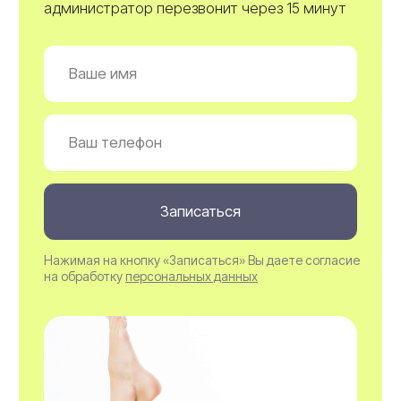
Стоимость
лазерной эпиляции
Женский прайс
Мужской прайс
Предварительное бритье
200₽
Комплексы процедур
S (подмышки + г/бикини)
3.500₽
М (подмышки + г/бикини + голень)
6.500₽
L (подмышки + г/бикини + ноги полностью)