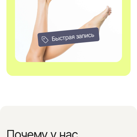
8.000₽
XL (руки + бикини + ноги
полностью + подмышки)
10.700₽
XXL (все тело полностью)
17.000₽
Лицо
Лицо полностью
2.600₽
Лоб/щеки
1.700₽
Виски/бакенбарды/нос