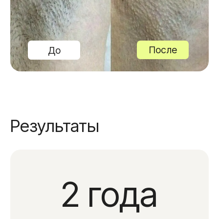
Сопровождение после
процедур
Косметологи и администратор отвечают
на вопросы и консультируют в WhatsApp
и Telegram.
Удобное месторасположение
Вам не придется тратить много
времени на дорогу при прохождении
курса, ведь наш центр находится
в центре Москвы.