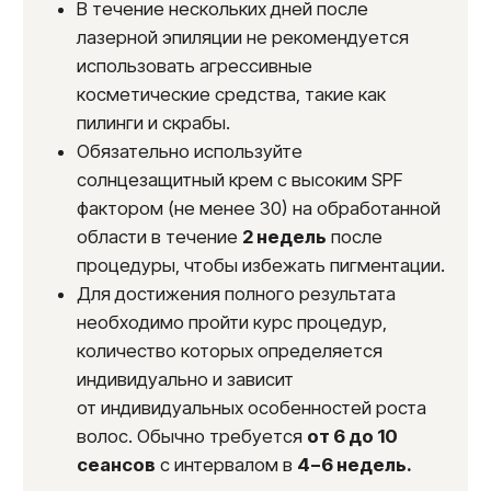
После
До
Результаты
2 года
эффект процедуры
100%
комфорт