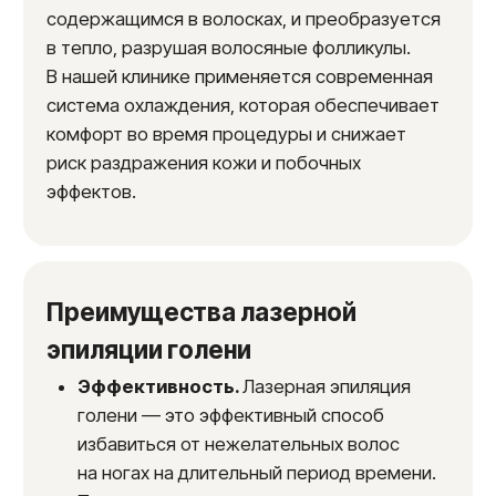
несколько важных рекомендаций:
За 2−3 недели
до процедуры следует
отказаться от других методов удаления
волос, таких как воск, сахарный шугаринг
или эпилятор. Разрешается только
бритье.
За 1−2 дня
до сеанса необходимо
тщательно побрить голени. Длина волос
должна быть минимальной.
За 2 недели
до и после лазерной
эпиляции не рекомендуется загорать
в солярии или на солнце.
Если у вас есть заболевания кожи
в области обработки, необходимо пройти
консультацию у врача-косметолога
перед проведением процедуры.
Процедура лазерной эпиляции
голени
Процесс проведения лазерной эпиляции