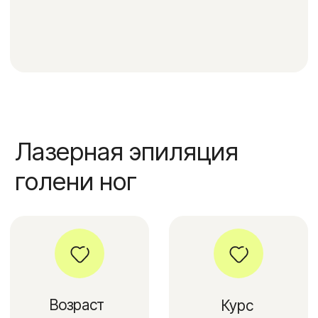
Возраст
Курс
пациента
5-10 сеансов
старше 18 лет
Реабилитация
Результат
нет необходимости
после первого
сеанса
Время
Анестезия
выполнения
не требуется
15-60 минут