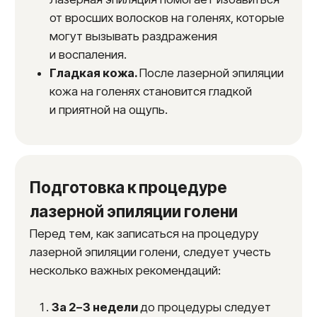
Рекомендации после
лазерной эпиляции голени
В течение
24−48 часов
после процедуры
избегайте посещения сауны, бани,
горячей ванны.
В течение нескольких дней после
лазерной эпиляции не рекомендуется
использовать агрессивные
косметические средства, такие как
пилинги и скрабы.
Обязательно используйте
солнцезащитный крем с высоким SPF
фактором (не менее 30) на обработанной
области в течение
2 недель
после
процедуры, чтобы избежать пигментации.
Для достижения полного результата
необходимо пройти курс процедур,
количество которых определяется
индивидуально и зависит
от индивидуальных особенностей роста
волос. Обычно требуется
от 6 до 10
сеансов
с интервалом в
4−6 недель.