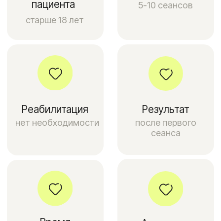
Преимущества лазерной
эпиляции голени ног
Лазерная эпиляция голени ног
в Москве: гладкие ноги — это
реальность
Устали от постоянного бритья, болезненной
восковой депиляции и вросших волосков?
Хотите избавиться от нежелательных волос
на голенях ног надолго? Лазерная эпиляция
голени — это современный и эффективный
метод удаления волос, который позволяет
добиться гладкой кожи и забыть о волосах
на голенях! Наша клиника в Москве
предлагает услуги лазерной эпиляции
с использованием современного
оборудования и соблюдением строгой
медицинской безопасности.