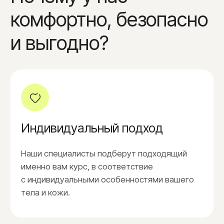
1.700₽
Верхняя губа/подбородок
1.200₽
Тело
Глубокое бикини
2.400₽
Голень
3.000₽
Классическое бикини (по линии трусиков)
1.400₽
Пальцы рук/ног