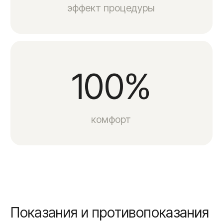
Вы можете быть уверены в
результате
Аппарат для проведения манипуляций
одобрен и имеет регистрационное
удостоверение, а технология аппарата
запатентована.
Оборудование — Вингдерм
(Wingderm)