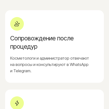
1.100₽
Плечи
1.700₽
Поясничная зона
3.000₽
Руки полностью
3.000₽
Ягодицы (без ягодичной складки)
1.700₽
Ягодицы полностью
3.000₽
Ареолы