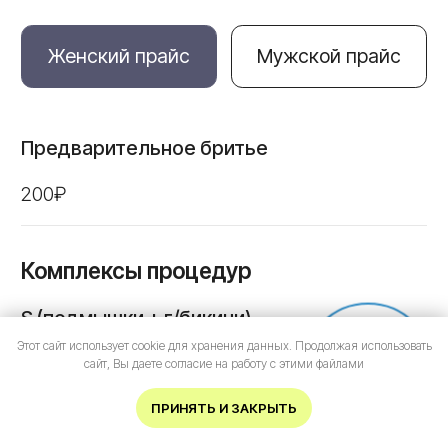
Виски / бакенбарды / нос
2.300₽
Лицо полностью
3.200₽
Лоб / щеки
2.300₽
Тело
Голень
3.800₽
Этот сайт использует cookie для хранения данных. Продолжая использовать
Пальцы рук / ног
Онлайн-
сайт, Вы даете согласие на работу с этими файлами
запись
2.300₽
ИМЕЮТСЯ ПРОТИВОПОКАЗАНИЯ.
ПРИНЯТЬ И ЗАКРЫТЬ
НЕОБХОДИМА КОНСУЛЬТАЦИЯ
Ареолы
СПЕЦИАЛИСТА.