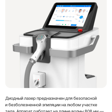
Руки (выше локтя)
2.100₽
Руки (до локтя)
2.300₽
Спина (нижняя треть)
3.000₽
Спина полностью
3.900₽
Шея
2.000₽
Живот