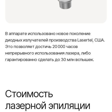
S (подмышки + г/бикини)
4.500₽
М (подмышки + грудь + живот)
62000₽
L (подмышки + грудь+живот +спина
полностью +лобковая зона)
10.700₽
XL (руки + бикини + ноги
полностью + подмышки)
19.000₽
Лицо
Верхняя губа / подбородок
1.500₽