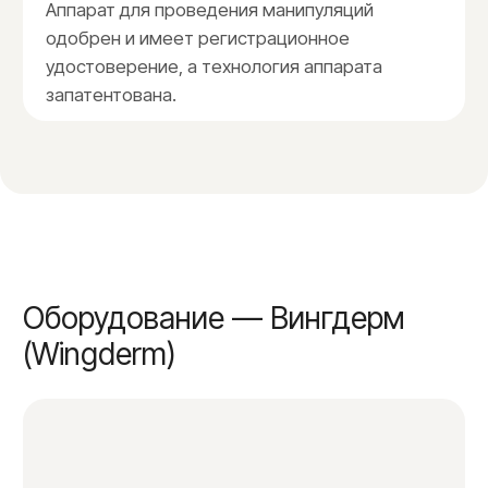
Кисти рук
1.200₽
Кисти рук с пальцами
1.500₽
Ноги полностью
4.800₽
Пальцы ног
1.100₽
Подмышечные впадины
1.500₽
Подъем ног с пальцами
1.700₽