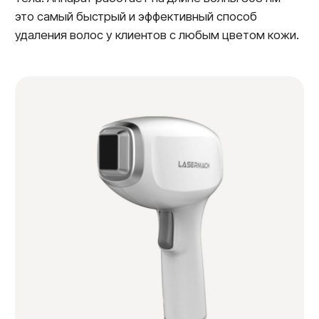
2.300₽
Записаться на процедуры
Стоимость
лазерной эпиляции
Женский прайс
Мужской прайс
Предварительное бритье
200₽
Комплексы процедур