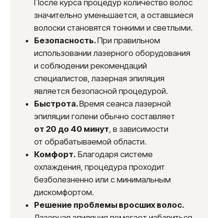
голени проходит в несколько этапов:
Консультация с врачом
косметологом.
На консультации врач
оценивает состояние кожи, типа волос,
исключает противопоказания
и определяет индивидуальные
особенности для выбора оптимальных
параметров лазерного воздействия.
Подготовка кожи.
Кожа на голенях
очищается и обрабатывается
специальным гелем для лучшего
скольжения лазера.
Проведение лазерной эпиляции.
Специалист обрабатывает голени
с помощью лазерного аппарата,
выполняя вспышки. Во время процедуры
ощущается легкое покалывание и тепло.
Уход за кожей после процедуры.
После сеанса на кожу наносится
успокаивающий крем для снятия
раздражения.