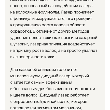
является безопасной процедурой.
Быстрота.
Время сеанса лазерной
эпиляции голени обычно составляет
от 20 до 40 минут
, в зависимости
от обрабатываемой области.
Комфорт.
Благодаря системе
охлаждения, процедура проходит
безболезненно или с минимальным
дискомфортом.
Решение проблемы вросших волос.
Лазерная эпиляция помогает избавиться
от вросших волосков на голенях, которые
могут вызывать раздражения
и воспаления.
Гладкая кожа.
После лазерной эпиляции
кожа на голенях становится гладкой
и приятной на ощупь.
Подготовка к процедуре
лазерной эпиляции голени
Перед тем, как записаться на процедуру
лазерной эпиляции голени, следует учесть