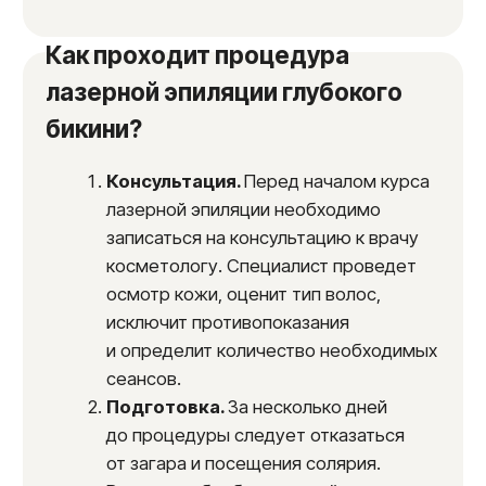
Сколько сеансов необходимо
для полного удаления волос?
Количество необходимых сеансов зависит
от индивидуальных особенностей организма,
типа кожи и волос, гормонального фона
и других факторов. В среднем, для
достижения максимального результата
требуется курс из
6−10 сеансов
с интервалом в
4−6 недель.
После
прохождения курса рекомендуется
проводить поддерживающие процедуры
1−2
раза в год.
Стоимость лазерной эпиляции
глубокого бикини в Москве
Цены на лазерную эпиляцию глубокого
бикини зависят от выбранной зоны обработки,
количества сеансов и используемого