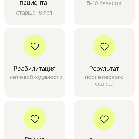
Преимущества лазерной
эпиляции глубокого
бикини
Лазерная эпиляция глубокого
бикини в Москве: гладкость
и уверенность в каждой детали
Мечтаете о гладкой коже в интимной зоне
без раздражения и вросших волосков?
Лазерная эпиляция глубокого бикини —
современный и эффективный способ
избавиться от нежелательной
растительности на длительный период.
В нашей клинике в Москве мы предлагаем эту
востребованную услугу с использованием
самого современного оборудования
и сертифицированных специалистов.