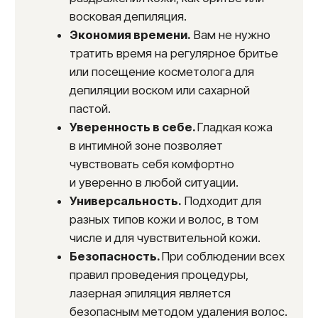
эпиляции на кожу наносится
успокаивающий крем. В течение
нескольких дней после процедуры
следует избегать солнечных лучей,
посещения сауны и горячей ванны.
Уход за кожей после
лазерной эпиляции глубокого
бикини
В течение нескольких дней после
процедуры рекомендуется
использовать успокаивающие
и увлажняющие средства для кожи.
Следует избегать загара
и использования солярия.
Не рекомендуется посещать сауны,
бани и принимать горячие ванны.
Нельзя использовать
спиртосодержащие лосьоны и скрабы
в обработанной зоне.
При появлении раздражения следует
использовать специальные кремы.