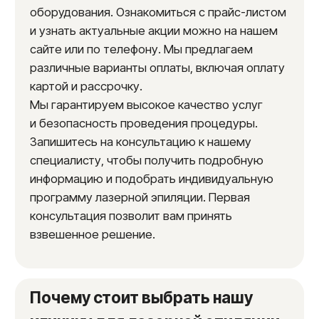
После
До
Результаты
2 года
эффект процедуры