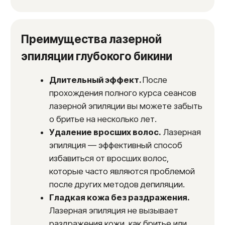
Подготовка.
За несколько дней
до процедуры следует отказаться
от загара и посещения солярия.
Волосы в обрабатываемой зоне
необходимо сбрить за 1−2 дня
до сеанса, чтобы длина волосков была
около 1−2 мм.
Процедура
. Во время процедуры
специалист наносит на кожу
специальный гель для лучшего
скольжения манипулы лазера
и защиты кожного покрова. Во время
работы аппарата используются очки
для защиты глаз. Время обработки
зоны глубокого бикини обычно
занимает от 15 до 30 минут.
Ощущения во время процедуры
индивидуальны, но большинство
пациентов отмечают лишь легкое
покалывание или тепло. Наши
современные аппараты оснащены
системой охлаждения, что делает
процесс максимально комфортным.
После процедуры.
После лазерной