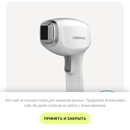
200₽
Комплексы процедур
S (подмышки + г/бикини)
4.500₽
М (подмышки + грудь + живот)
62000₽
L (подмышки + грудь+живот +спина
полностью +лобковая зона)
10.700₽
Этот сайт использует cookie для хранения данных. Продолжая использовать
Онлайн-
сайт, Вы даете согласие на работу с этими файлами
XL (руки + бикини + ноги
запись
полностью + подмышки)
ИМЕЮТСЯ ПРОТИВОПОКАЗАНИЯ.
ПРИНЯТЬ И ЗАКРЫТЬ
НЕОБХОДИМА КОНСУЛЬТАЦИЯ
19.000₽
СПЕЦИАЛИСТА.