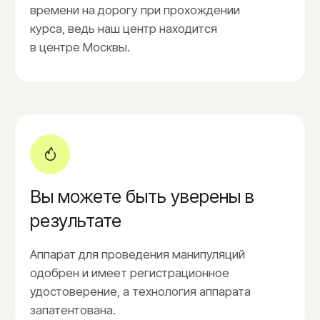
3.000₽
Декольте
2.600₽
Кисти рук
1.200₽
Кисти рук с пальцами
1.500₽
Ноги полностью
4.800₽
Пальцы ног
1.100₽