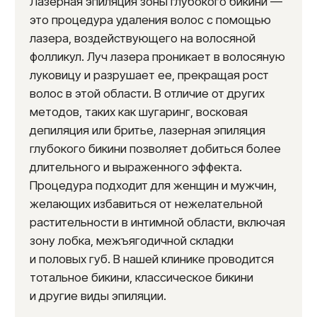
в интимной зоне позволяет
чувствовать себя комфортно
и уверенно в любой ситуации.
Универсальность.
Подходит для
разных типов кожи и волос, в том
числе и для чувствительной кожи.
Безопасность.
При соблюдении всех
правил проведения процедуры,
лазерная эпиляция является
безопасным методом удаления волос.
Как проходит процедура
лазерной эпиляции глубокого
бикини?
Консультация.
Перед началом курса
лазерной эпиляции необходимо
записаться на консультацию к врачу
косметологу. Специалист проведет
осмотр кожи, оценит тип волос,
исключит противопоказания
и определит количество необходимых
сеансов.