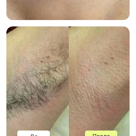
тела и кожи.
Сопровождение после
процедур
Косметологи и администратор отвечают
на вопросы и консультируют в WhatsApp
и Telegram.
Удобное месторасположение
Вам не придется тратить много