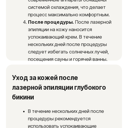
процедуру эффективно и безопасно.
Опытные специалисты.
В нашей
клинике работают
высококвалифицированные врачи-
косметологи с большим опытом
работы в области лазерной эпиляции.
Индивидуальный подход.
Мы
учитываем индивидуальные
особенности каждого клиента и
разрабатываем индивидуальную
программу лазерной эпиляции.
Безопасность.
Мы строго
соблюдаем все санитарные нормы и
правила проведения процедуры.
Комфорт.
Мы создаем комфортную
атмосферу в клинике, чтобы наши
клиенты чувствовали себя
максимально расслабленно.
Доступные цены.
Мы предлагаем
конкурентоспособные цены на
лазерную эпиляцию глубокого бикини.
Акции и скидки.
У нас регулярно
проходят акции и действуют скидки на
лазерную эпиляцию.