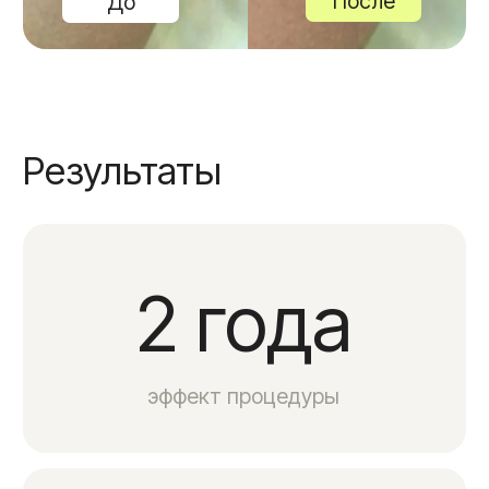
времени на дорогу при прохождении
курса, ведь наш центр находится
в центре Москвы.
Вы можете быть уверены в
результате
Аппарат для проведения манипуляций
одобрен и имеет регистрационное
удостоверение, а технология аппарата
запатентована.