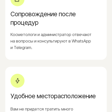
Ягодицы полностью
3.000₽
Ареолы
1.500₽
Бедра
3.000₽
Белая линия живота
1.200₽
Воротниковая зона
1.800₽
Грудь