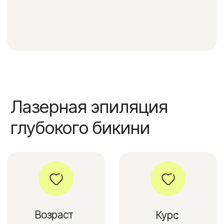
Возраст
Курс
пациента
5-10 сеансов
старше 18 лет
Реабилитация
Результат
нет необходимости
после первого
сеанса
Время
Анестезия
выполнения
не требуется
15-60 минут