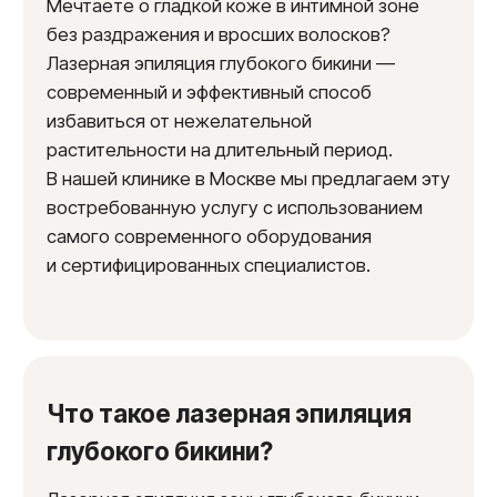
Преимущества лазерной
эпиляции глубокого бикини
Длительный эффект.
После
прохождения полного курса сеансов
лазерной эпиляции вы можете забыть
о бритье на несколько лет.
Удаление вросших волос.
Лазерная
эпиляция — эффективный способ
избавиться от вросших волос,
которые часто являются проблемой
после других методов депиляции.
Гладкая кожа без раздражения.
Лазерная эпиляция не вызывает
раздражения кожи, как бритье или
восковая депиляция.
Экономия времени.
Вам не нужно
тратить время на регулярное бритье
или посещение косметолога для
депиляции воском или сахарной
пастой.
Уверенность в себе.
Гладкая кожа