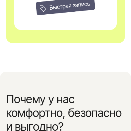
Лоб/щеки
1.700₽
Виски/бакенбарды/нос
1.700₽
Верхняя губа/подбородок
1.200₽
Тело
Глубокое бикини
2.400₽
Голень
3.000₽