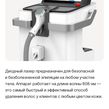
Шея
2.000₽
Живот
2.300₽
Записаться на процедуры
Стоимость
лазерной эпиляции
Женский прайс
Мужской прайс
Предварительное бритье