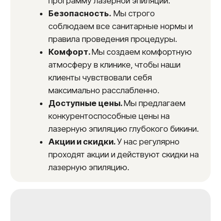
Противопоказания
Инфекционный период
Грипп и ОРВИ
Беременность и период лактации
Ожоги
Ссадины
Порезы
Рубцы
Варикоз
Аллергические реакции
Последний шаг
к гладкому бикини
Оставьте свои контактные данные,
администратор перезвонит через 15 минут