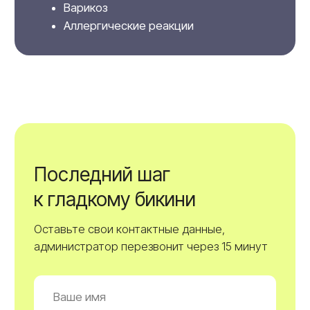
непрерывного использования лазера, либо
гарантированно сделать до 30 млн вспышек.
Стоимость
лазерной эпиляции
Женский прайс
Мужской прайс
Предварительное бритье
200₽
Комплексы процедур
S (подмышки + г/бикини)
3.500₽