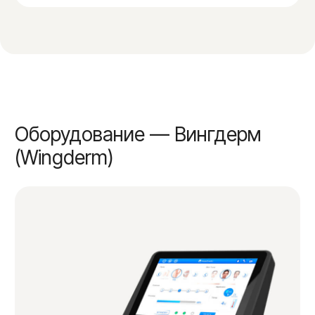
Подмышечные впадины
1.500₽
Подъем ног с пальцами
1.700₽
Руки (выше локтя)
2.100₽
Руки (до локтя)
2.300₽
Спина (нижняя треть)
3.000₽
Спина полностью
3.900₽