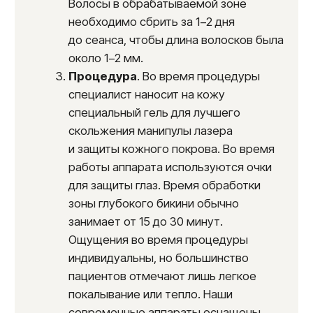
оборудования. Ознакомиться с прайс-листом
и узнать актуальные акции можно на нашем
сайте или по телефону. Мы предлагаем
различные варианты оплаты, включая оплату
картой и рассрочку.
Мы гарантируем высокое качество услуг
и безопасность проведения процедуры.
Запишитесь на консультацию к нашему
специалисту, чтобы получить подробную
информацию и подобрать индивидуальную
программу лазерной эпиляции. Первая
консультация позволит вам принять
взвешенное решение.
Почему стоит выбрать нашу
клинику для лазерной эпиляции
глубокого бикини?
Современное оборудование.
Мы
используем самые современные
аппараты для лазерной эпиляции,
которые позволяют проводить