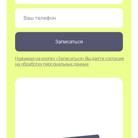
М (подмышки + г/бикини + голень)
6.500₽
L (подмышки + г/бикини + ноги полностью)
8.000₽
XL (руки + бикини + ноги
полностью + подмышки)
10.700₽
XXL (все тело полностью)
17.000₽
Лицо
Лицо полностью
2.600₽