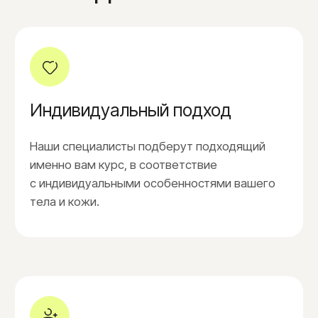
Классическое бикини (по линии трусиков)
1.400₽
Пальцы рук/ног
1.100₽
Плечи
1.700₽
Поясничная зона
3.000₽
Руки полностью
3.000₽
Ягодицы (без ягодичной складки)
1.700₽