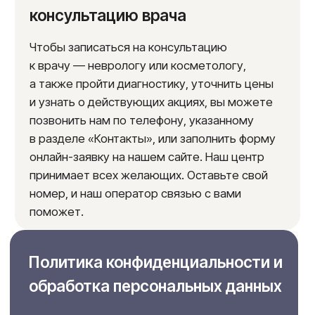
После
До
До
Результаты
90%
улучшение силуэта
2 года
эффект процедуры