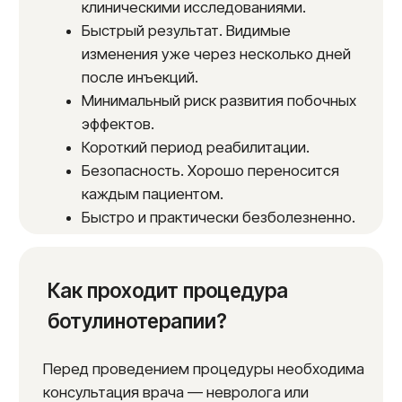
Ботулинотерапия — это лечение
с использованием препарата на основе
ботулинического токсина типа А. Этот токсин
ботулизма в небольших дозах безопасно
блокирует передачу нервных импульсов
к мышцам, вызывает их расслаблению и тем
самым устраняет спазм и болевые
проявления.
В каких областях медицины применяется
ботулинотерапия?
Специалисты нашей клиники успешно
применяют ботулотоксинотерапию для
лечения различных заболеваний
в неврологии и косметологии.
В косметологии:
Разглаживание мимических морщин
на лице, шее и в области глаз.
Ботокса, Диспорт, Ксеомин,
Релатокс — выбор препарата
подбирается индивидуально для
каждого пациента.
Коррекции овала лица. Контурная
пластика.
Лечение гипергидроза (повышенной