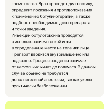
потливости) подмышек, рук и ног.
В неврологии:
Лечение хронической мигрени.
Ботулинотерапия эффективно
снижает частоту и интенсивность
приступов мигрени, блокируя
выработку нейромедиаторов,
ответственных за головной боли.
Лечение спастических заболеваний,
таких как спастическая кривошея
(цервикальная дистония), фокальные
дистонии, последствия инсульта,
детский церебральный паралич.
Лечение боли и мышечного спазма.
Снимает боль при поражением нерва,
фибромиалгии и других болевых
синдромах.
Возможные побочные
эффекты:
В некоторых случаях после инъекций могут
возникнуть временные побочные