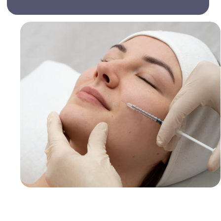
Расширенные поры
Дряблость кожи
Подготовка к другим косметическим
процедурам
Восстановление кожи после
агрессивных процедур
Противопоказания
Беременность и кормление грудью
Онкологические заболевания
Аутоиммунные заболевания
Сахарный диабет
Острые воспалительные процессы
Склонность к образованию рубцов
Непереносимость компонентов
препаратов