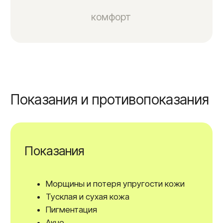
Стоимость
ботулотоксинотерапии
Консультация врача-косметолога
(первичная/вторичная)
3.000₽/1.500₽
Консультация главного врача-
косметолога (первичная/вторичная)
5.000₽/3.000₽
Лечение гипергидроза (релатокс) 100 ед