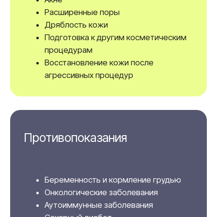
28.000₽
Ксеомин 1 ед
350₽
Миотокс 1 ед
350₽
Релатокс 1 ед
400₽
Записаться на процедуры
Другие услуги