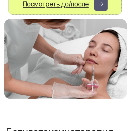
Ботулотоксинотерапия
Возраст пациента
Курс
без ограничений
3-4 процедуры
в год