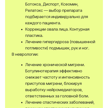
препаратов.
Индивидуальный подход к каждому
человеку.
Современное оборудование
и комфортные условия.
Доступные цены и акции.
На нашем сайте вы можете найти подробнее
о стоимости услуг, прочитать отзывы наших
пациентов, посмотреть статьи и новости
в области косметологии и неврологии.
Противопоказания
Ботулинотерапия имеет ряд
противопоказаний, следует учитывать перед
введением ботулотоксина:
Беременность и период лактации.
Острые инфекционные заболевания.
Воспалительные процессы в местах
предполагаемых инъекций.
Нервно-мышечные заболевания,