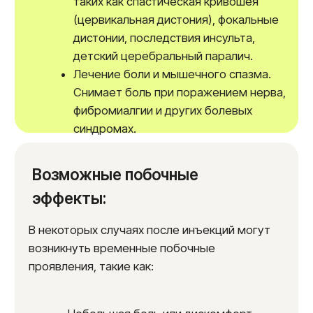
такие как миастения.
Аллергия на компоненты препарата.
Нарушения свертываемости крови.
Записаться на прием и
консультацию врача
Чтобы записаться на консультацию
к врачу — неврологу или косметологу,
а также пройти диагностику, уточнить цены
и узнать о действующих акциях, вы можете
позвонить нам по телефону, указанному
в разделе «Контакты», или заполнить форму
онлайн-заявку на нашем сайте. Наш центр
принимает всех желающих. Оставьте свой
номер, и наш оператор связью с вами
поможет.
Политика конфиденциальности и
обработка персональных данных