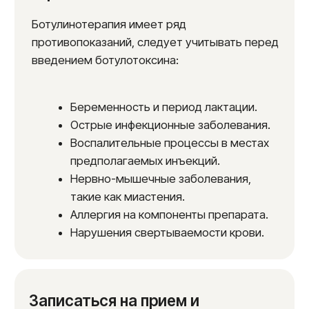
До
После
До