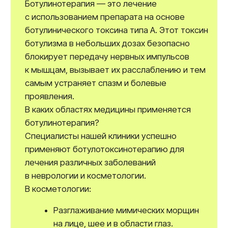
проявления, такие как:
Небольшая боль или дискомфорт
в месте введения.
Отечность или покраснение.
Головная боль.
Временное опущение века (птоз).
Редко встречаются другие системных
реакции.
Важно! Последствия инсульта и после
инсульта тоже имеют свои особенности при
применении ботулинотерапии.
Почему выбирают нас?
Опытные специалисты с высшей
категорией и большим стажем
работы.
Использование только
сертифицированных медицинских