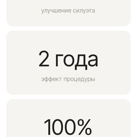
Удобное месторасположение
Вам не придется тратить много
времени на дорогу при прохождении
курса, ведь наш центр находится
в центре Москвы.
Вы можете быть уверены в
результате
Аппарат для проведения манипуляций
одобрен и имеет регистрационное
удостоверение, а технология аппарата
запатентована.