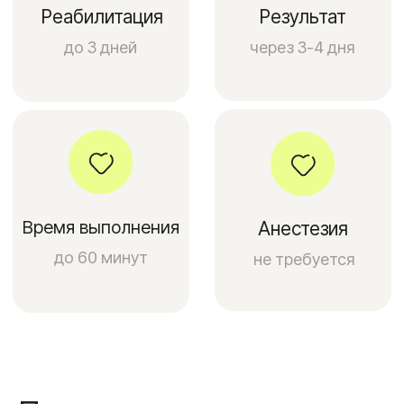
Результат и эффект от
ботулинотерапии
Действие препарата проявляется в течение
недели. Эффект от ботулинотерапии
сохраняется в среднем от 3 до 6 месяцев.
После этого передачу импульса к мышцам
восстанавливается и необходимы
повторные инъекции.
Преимущества ботулинотерапии:
Высокая эффективность. Доказано
клиническими исследованиями.
Быстрый результат. Видимые
изменения уже через несколько дней
после инъекций.
Минимальный риск развития побочных
эффектов.
Короткий период реабилитации.
Безопасность. Хорошо переносится
каждым пациентом.
Быстро и практически безболезненно.