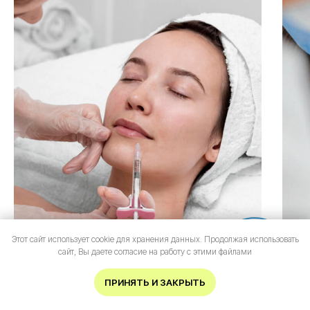
Этот сайт использует cookie для хранения данных. Продолжая использовать
Онлайн-
сайт, Вы даете согласие на работу с этими файлами
запись
Мезотерапия
Колл
ИМЕЮТСЯ ПРОТИВОПОКАЗАНИЯ.
ПРИНЯТЬ И ЗАКРЫТЬ
НЕОБХОДИМА КОНСУЛЬТАЦИЯ
Материал проверен
СПЕЦИАЛИСТА.