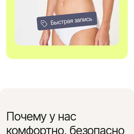
Оводкова Анна
Алешина (Мяк
Павловна
Валентиновн
Главный врач
Врач - космето
Что говорят клиенты?
Рейтинг Яндекс.Карт — 5
Назад
Вперед