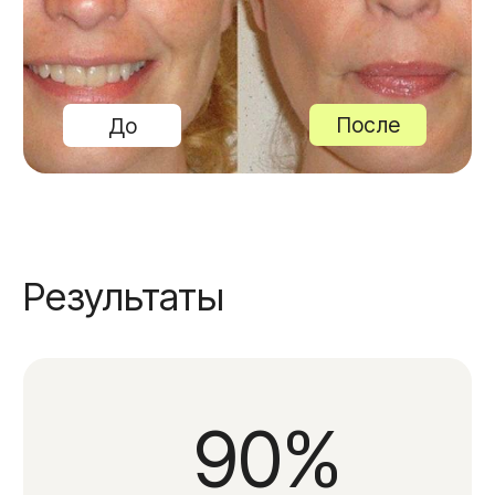
Индивидуальный подход
Наши специалисты подберут подходящий
именно вам курс, в соответствие
с индивидуальными особенностями вашего
тела и кожи.
Сопровождение после
процедур
Косметологи и администратор отвечают
на вопросы и консультируют в WhatsApp
и Telegram.