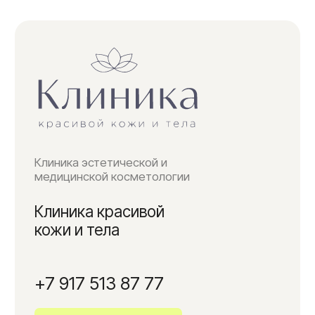
+7 495 215 14 17
Позвонить
Адрес
г. Москва, Кутузовский
проспект, д. 18
Как
добраться
Время работы
Пн – Вс с 10.00 до 21.00
*
Почта для связи
beauty_kutuzovskiy18@mail.ru