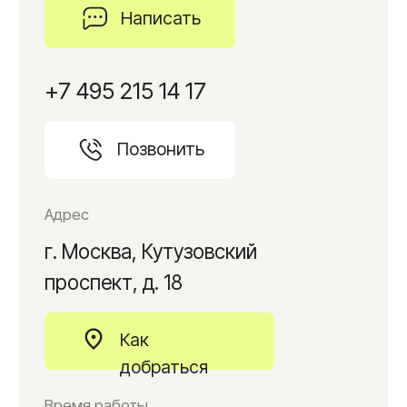
Записаться сейчас
Медицинская лицензия
ИНН: 9728041009
ОГРН: 1217700317340
© 2026 Клиника красивой кожи и тела
Дизайн и разработка
BeautyAlliance
*Instagram принадлежит компании Meta, признанной
экстремистской организацией и запрещенной в РФ