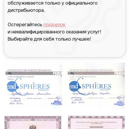
Недостаточная эластичность кожи
Противопоказания
Инфекционные болезни
Заболевания кожи — дерматиты,
экземы, трофические язвы,
открытые раны
Период беременности и грудного
вскармливания ребенка
Онкология
Тромбофлебит
Время выполнения
до 75 минут
Последний шаг к
идеальному телу