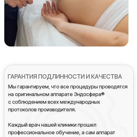
Время выполнения
Анестезия
до 75 минут
не требуется
Показания
Избыточная масса тела
Целлюлит на проблемных участках
(ягодицах, бедрах, животе, ногах,
руках)
Плохая циркуляция венозной крови
Пониженный тонус мышц или
мышечные спазмы
Дряблая или отечная кожа
Наличие растяжек
Неровности рельефа кожи