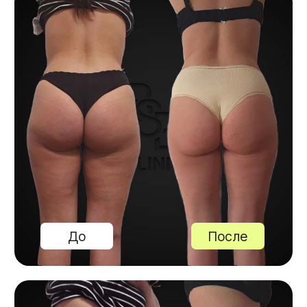
После
До
До
90%
улучшение силуэта