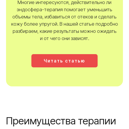
гимнастика».
Быстрые результаты
Легкость во всем теле, снижение
выраженности отеков и повышение
упругости кожи отмечаются уже с 1
посещения. Но
Эндосфера терапия
отличается накопительным эффектом
и пролонгированным действием —
улучшение общего самочувствия и внешнего
вида будет происходить еще в течение 2−3
месяцев по окончанию полного курса. У вас
будет время, чтобы омолодить свое лицо,
тело и кожу. Эндосфера - универсальное
решение!
Что такое эндосфера-терапия?
Эн
досфера-терапия
– это инновационный