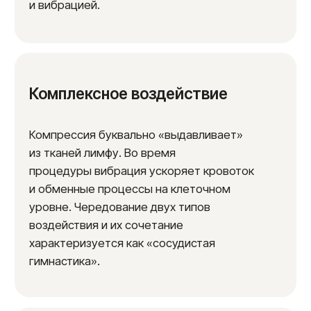
Массаж эндосферой
— это инновационная
терапевтическая манипуляция, направленная
на улучшение формы тела и устранение
многих проблем, связанных с красотой и
здоровьем. На основе микровибраций он
активизирует лимфоток, улучшая циркуляцию
жидкости и способствуя избавлению от
отеков и застоя. Часто пациенты выбирают:
эндосфера, лазерная шлифовка или лазерное
омоложение кожи.
Одним из ключевых эффектов
массажа
эндосферой
является возможность
безопасного и эффективного похудения без
необходимости операций и использования
инъекций. Процедура помогает уменьшить
количество жировых клеток и способствует
активизации процессов коллагена и эластина,
что приводит к улучшению тонуса кожи и
устранению апельсиновой корки.
Массаж проводится с использованием
специальной насадки, которая обрабатывает
нужные участки тела, включая
зону спины,
шеи и даже лица
, включая область вокруг