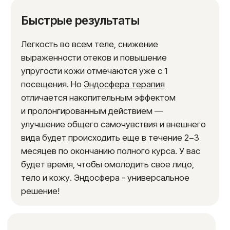
глаз. За счет своего воздействия, он
способен уменьшить проявления
хронических болей и улучшить общее
состояние кожи, делая её более упругой и
молодой.
Эндосфера предлагает возможность
устранения целлюлита
и других неприятных
проявлений за счет безоперационного
метода, что делает его популярным выбором
среди людей, желающих быстро привести
себя в форму. Перед началом
рекомендуется консультация с доктором,
чтобы выбрать нужное количество сеансов и
подробно обсудить все рекомендации и
меры безопасности.
Эта методика также улучшает состояние вен
и способствует
лимфодренажному эффекту
,
аналогичному прессотерапии или
криолиполизу, создавая положительное
воздействие на организм в целом.
Восстановление после проходит незаметно.
Массаж эндосферой
— это не только способ
улучшить внешний вид, но и терапевтическое
средство для поддержания молодости и