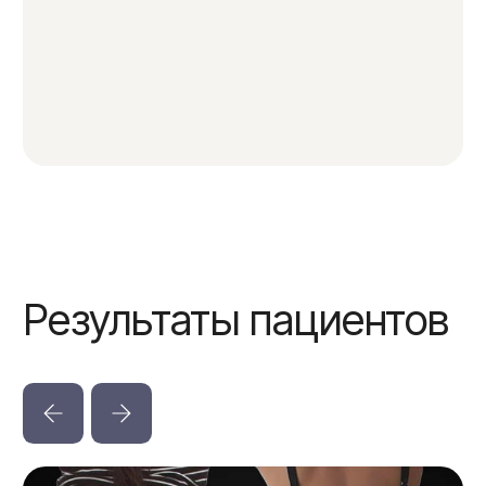
Первый визит— выгодно!
5 000₽
(стоимость 1-й процедуры)
ЗАПИСАТЬСЯ
Запатентованная технология по борьбе
с целлюлитом, растяжками и лишними
жировыми отложениями.
До -6 см после курса процедур.
До
После
До