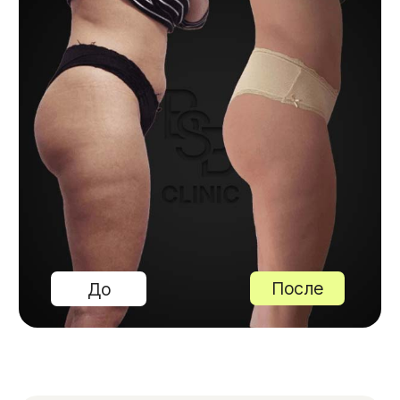
-5,6
см
в объеме
100%
комфорт
Рекомендуем
к прочтению