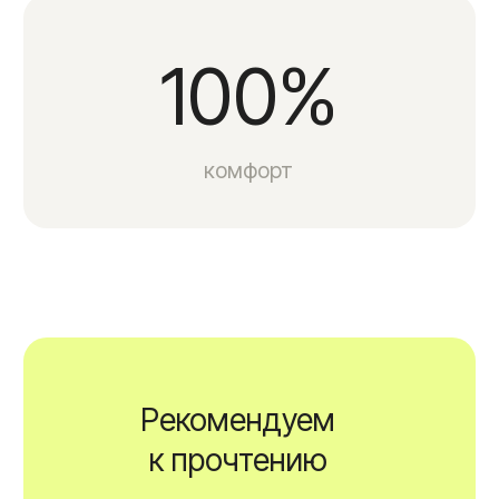
итальянцами. Начальная цель — создание
аппарата, который будет способствовать
быстрому и безопасному выведению
молочной кислоты из мышц
у профессиональных спортсменов. Путем
многочисленных лабораторных
и клинических исследований было выяснено,
что максимальный эффект по выведению
молочной кислоты дает одновременное
воздействие на ткани компрессией
и вибрацией.
Комплексное воздействие
Компрессия буквально «выдавливает»
из тканей лимфу. Во время
процедуры вибрация ускоряет кровоток
и обменные процессы на клеточном
уровне. Чередование двух типов
воздействия и их сочетание
характеризуется как «сосудистая