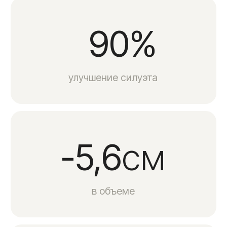
Многие интересуются, действительно ли
эндосфера-терапия помогает уменьшить
объемы тела, избавиться от отеков и сделать
кожу более упругой. В нашей статье подробно
разбираем, какие результаты можно ожидать
и от чего они зависят.
Читать статью
Преимущества терапии
Одна из лучших мировых
технологий
Методика эндосферы была изобретена