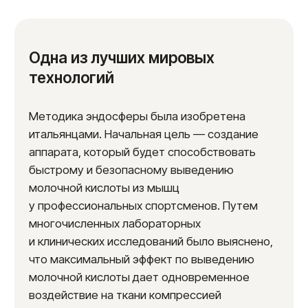
метод безоперационного улучшения
состояния кожи и коррекции фигуры, который
эффективно помогает избавиться от
целлюлита и отечности. Этот
аппаратный
метод
, использующий принцип
компрессионной микровибрации,
стимулирует лимфатическую систему и
улучшает обмен веществ. С помощью
вращающихся сфер массажного аппарата
создается глубокое воздействие на ткани,
что способствует активному
восстановлению и омоложению кожи, делая
ее более гладкой и упругой.
Процедура
эндосфера
подходит как для женщин, так и
для мужчин, и заметные результаты можно
увидеть уже за нескольких сеансов.
Благодаря данному методу можно избежать
сложных и болезненных манипуляций, таких
как липосакция, и выбрать безопасное
решение для улучшения качества тела и
состояния здоровья.
О массаже