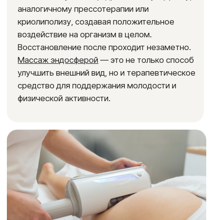
Терапия на аппарате
Эндосфера
Курс
Возраст пациента
не имеет значения
6-18 сеансов
Реабилитация
Результат
не требуется
после первого сеанса