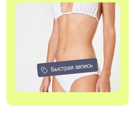
именно вам курс, в соответствие
с индивидуальными особенностями вашего
тела и кожи.
Сопровождение после
процедур
Косметологи и администратор отвечают
на вопросы и консультируют в WhatsApp
и Telegram.
Удобное месторасположение
Вам не придется тратить много