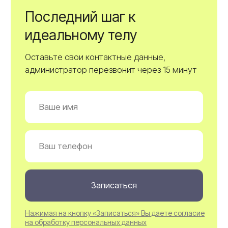
Курсовые программы
Для достижения максимального эффекта
и стойкого результата наши специалисты
рекомендуют проходить курс процедур
Endospheres Therapy
Уже за одну процедуру достигается
видимый эффект, разглаживается
целлюлит, уходит лишняя вода
из организма, кожа становится более
подтянутой.
Для достижения более длительного
эффекта мы рекомендуем полноценные
курсы — вы заметите длительный
эффект уменьшения объемов тела,
подтяжки кожи.
Варианты курсовых программ