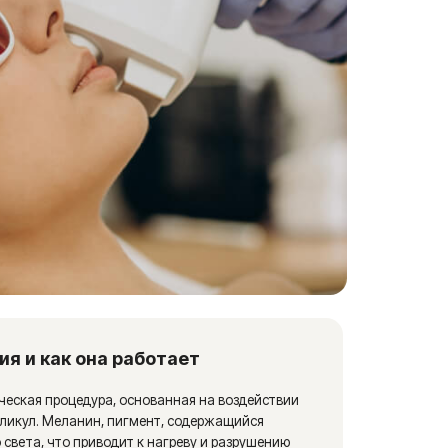
а работает
, основанная на воздействии
 пигмент, содержащийся
одит к нагреву и разрушению
ботанной зоне прекращается,
в депиляции, таких как бритье,
оздействует непосредственно
яя добиться долгосрочного или
до ног
юбом участке тела, где есть
и женщин: лицо (верхняя губа,
 ноги (голени, бедра), руки
цию для спины, груди,
ть лазерную эпиляцию любой