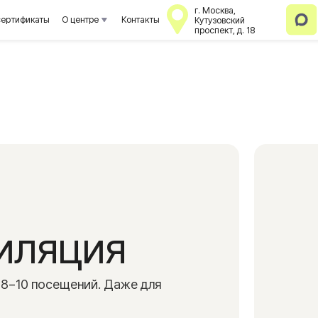
г. Москва,
аты
О центре
Контакты
Кутузовский
проспект, д. 18
Информация для
клиентов
Информация для
клиентов
ляция
посещений. Даже для