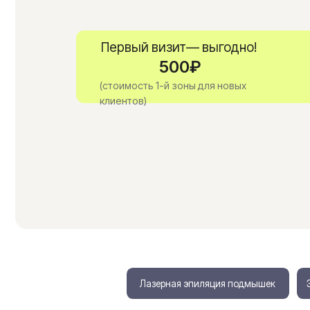
Первый визит— выгодно!
500₽
(стоимость 1-й зоны для новых
клиентов)
Лазерная эпиляция подмышек
Эпиляция