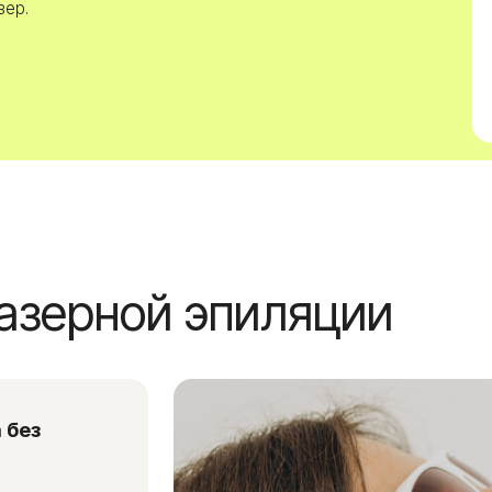
рной эпиляции
во
, среди
цедура
ах
ей
слугах
 можете