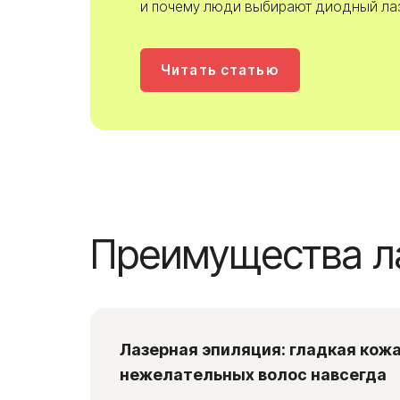
Преимущества лазе
Лазерная эпиляция: гладкая кожа без
нежелательных волос навсегда
В современном мире косметология предлагает множест
способов удаления нежелательных волос с тела. Однако
всех методам, лазерная эпиляция выделяется своей
эффективностью и долгосрочным результатом. Эта про
позволяет женщинам и мужчинам избавиться
от нежелательной растительности на различных участк
тела, получив гладкую и ухоженную кожу. На сайте наш
клиники вы найдете всю необходимую информацию об у
лазерной эпиляции, цены и отзывы пациентов. Здесь вы
записаться на прием к специалисту и получить
профессиональную консультацию.
Виды лазеров для эпиляции: