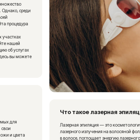
Что такое лазерная эпиляция и как он
я
Лазерная эпиляция — это косметологическая процедура
лазерного излучения на волосяной фолликул. Меланин,
вета
в волосе, поглощает энергию лазерного света, что прив
луковицы волоса. Благодаря этому, рост волос на обра
а кожа становится гладкой. В отличие от других методо
ых
восковая эпиляция или шугаринг, лазерная эпиляция в
яет
на причину роста волос — волосяной фолликул, позвол
даже постоянного эффекта.
в кожи
 цвета,
 волны
Зоны для лазерной эпиляции: от лица 
Лазерная эпиляция может проводиться практически на л
нежелательные волосы. Наиболее популярные зоны сред
ьных
подбородок), подмышки, бикини (классическое, глубокое),
вет
и живот. Мужчины чаще всего выбирают лазерную эпиля
живота, шеи и лица. В нашей клинике вы можете сдела
ить
зоны, получив гладкую и ухоженную кожу.
м