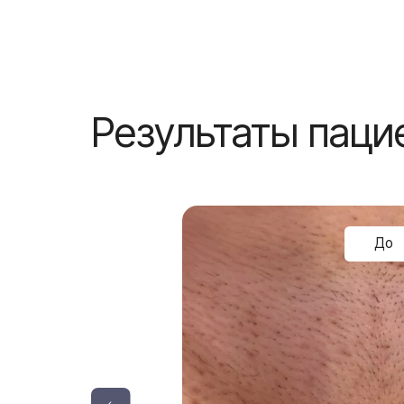
Результаты пациен
До
После