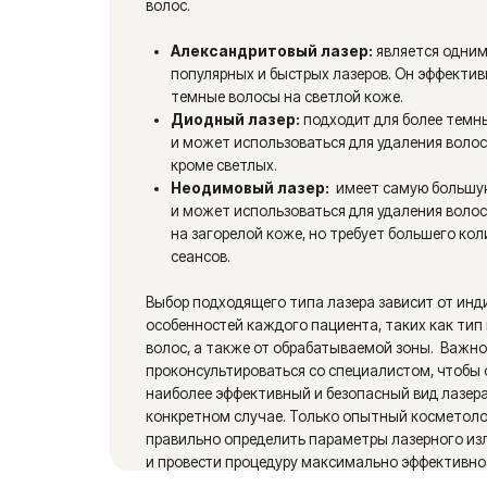
конкретном случае. Только опытный косметолог смож
правильно определить параметры лазерного излучения
и провести процедуру максимально эффективно.
Подготовка к процедуре: что нужно
знать перед сеансом
Перед сеансом лазерной эпиляции необходимо правиль
подготовиться, чтобы обеспечить максимальную
эффективность процедуры и избежать возможных осло
Вот несколько важных рекомендаций:
За 2-3 недели до процедуры следует отказаться от 
других методов удаления волос, кроме бритья. Нельз
делать восковую эпиляцию, шугаринг или использов
эпилятор.
За 1-2 дня до процедуры необходимо сбрить волосы 
обрабатываемой зоне. Длина волосков должна быть
минимальной, чтобы лазерное излучение могло
максимально эффективно воздействовать на волося
фолликул.
За 2 недели до и после процедуры следует избегать з