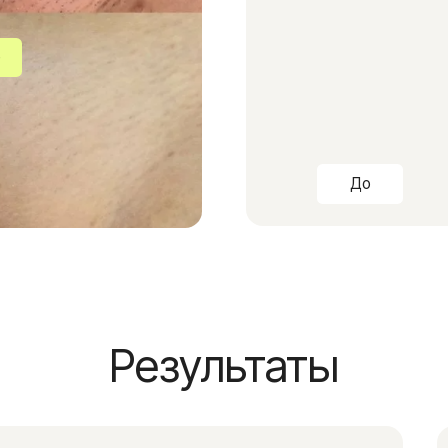
До
Результаты
ода
цедуры