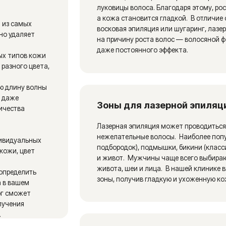
ет
Преимущества лазерной эпиляции: по
выбрать этот метод
Услуги лазерной эпиляции имеют ряд преимуществ пер
волос:
но
Долгосрочный результат:
лазерная эпиляция по
от нежелательных волос на длительный срок, а в не
жнений.
Эффективность:
подходит для удаления волос ра
светлых и седых.
Безопасность:
при правильном проведении проце
любых
минимален.
я
Отсутствие вросших волос:
лазерная эпиляция 
ать
волос, что часто встречается после бритья или воск
Улучшение состояния кожи:
после курса процеду
в
гладкой и ухоженной.
Удаление нежелательных волос с помощью лазерной
более востребованной процедурой в сфере эстетиче
ной
агара и