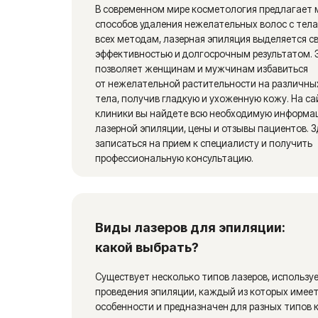
какой выбрать?
Существует несколько типов лазеров, используемых дл
проведения эпиляции, каждый из которых имеет свои
особенности и предназначен для разных типов кожи и ц
волос.
Александритовый лазер:
является одним из сам
популярных и быстрых лазеров. Он эффективно удал
темные волосы на светлой коже.
Диодный лазер:
подходит для более темных типо
и может использоваться для удаления волос разного
кроме светлых.
Неодимовый лазер:
имеет самую большую длину
и может использоваться для удаления волос даже
на загорелой коже, но требует большего количества
сеансов.
Выбор подходящего типа лазера зависит от индивидуал
особенностей каждого пациента, таких как тип кожи, ц
волос, а также от обрабатываемой зоны. Важно
проконсультироваться со специалистом, чтобы определ
наиболее эффективный и безопасный вид лазера в ваше