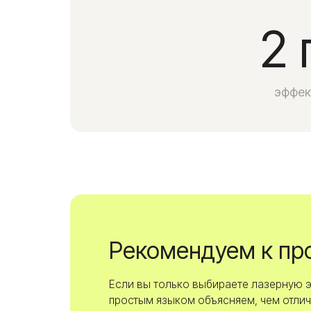
Рекомендуем к прочт
Если вы только выбираете лазерную эпиляцию
простым языком объясняем, чем отличается 
и почему люди выбирают диодный лазер.
Читать статью
90%
улучшение силуэта