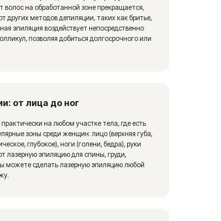
чему стоит
ед другими способами удаления
зволяет избавиться
которых случаях — навсегда.
зных типов и цветов, кроме
дуры риск повреждения кожи
предотвращает врастание
овой эпиляции.
р кожа становится более
 эпиляции становится все
ской косметологии.