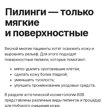
Весной многие пациенты хотят освежить кожу и
выровнять рельеф. Для этого подходят
поверхностные пилинги, которые помогают:
Лазерная
мягко удалить ороговевшие клетки;
эпиляция —
сделать кожу более гладкой;
идеальное
уменьшить тусклость;
улучшить проникновение уходовых средств.
решение перед
летом
В разделе эстетической косметологии BSB
представлены различные виды пилингов и процедур
для глубокого очищения кожи.