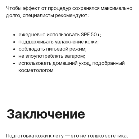
Позвонить
Чтобы эффект от процедур сохранялся максимально
долго, специалисты рекомендуют:
Адрес
г. Москва, Кутузовский
ежедневно использовать SPF 50+;
проспект, д. 18
поддерживать увлажнение кожи;
соблюдать питьевой режим;
Как
не злоупотреблять загаром;
добраться
использовать домашний уход, подобранный
Время работы
косметологом.
Пн – Вс с 10.00 до 21.00
*
Почта для связи
beauty_kutuzovskiy18@mail.ru
Записаться сейчас
Подготовка кожи к лету — это не только эстетика,