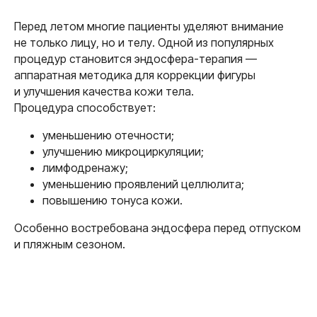
Перед летом многие пациенты уделяют внимание
не только лицу, но и телу. Одной из популярных
процедур становится эндосфера-терапия —
аппаратная методика для коррекции фигуры
Заключение
и улучшения качества кожи тела.
Процедура способствует:
уменьшению отечности;
улучшению микроциркуляции;
лимфодренажу;
уменьшению проявлений целлюлита;
повышению тонуса кожи.
Особенно востребована эндосфера перед отпуском
и пляжным сезоном.
Готовы к гладкой