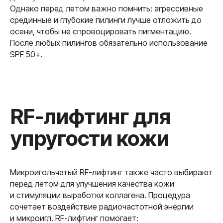
Однако перед летом важно помнить: агрессивные
срединные и глубокие пилинги лучше отложить до
осени, чтобы не спровоцировать пигментацию.
После любых пилингов обязательно использование
SPF 50+.
Какие процедуры
лучше не делать
Микроигольчатый RF-лифтинг также часто выбирают
перед активным
перед летом для улучшения качества кожи
и стимуляции выработки коллагена. Процедура
солнцем
сочетает воздействие радиочастотной энергии
и микроигл. RF-лифтинг помогает: