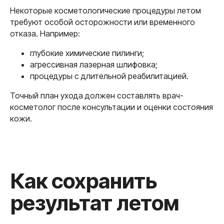
Некоторые косметологические процедуры летом
требуют особой осторожности или временного
отказа. Например:
глубокие химические пилинги;
агрессивная лазерная шлифовка;
процедуры с длительной реабилитацией.
Клиника эстетической и
Точный план ухода должен составлять врач-
медицинской косметологии
косметолог после консультации и оценки состояния
кожи.
Клиника красивой
кожи и тела
+7 917 513 87 77
Написать
+7 495 215 14 17