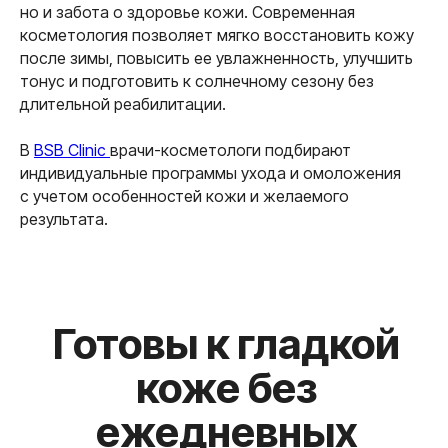
но и забота о здоровье кожи. Современная
Медицинская лицензия
косметология позволяет мягко восстановить кожу
ИНН: 9728041009
после зимы, повысить ее увлажненность, улучшить
ОГРН: 1217700317340
тонус и подготовить к солнечному сезону без
© 2026 Клиника красивой кожи и тела
длительной реабилитации.
Дизайн и разработка
BeautyAlliance
*Instagram принадлежит компании Meta, признанной
экстремистской организацией и запрещенной в РФ
В
BSB Clinic
врачи-косметологи подбирают
индивидуальные программы ухода и омоложения
с учетом особенностей кожи и желаемого
результата.