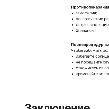
Противопоказания
Заключение
гемофилия;
аллергические ре
острые инфекцио
Эпилепсия.
Послепроцедурны
Чтобы избежать ос
избегайте солнца
не посещайте сау
откажитесь от с
применяйте восс