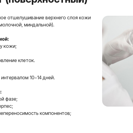
ое отшелушивание верхнего слоя кожи
молочной, миндальной).
мой:
у кожи;
;
вление клеток.
 интервалом 10−14 дней.
:
ой фазе;
ерпес;
непереносимость компонентов;