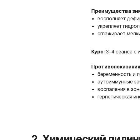
Преимущества зи
восполняет дефи
укрепляет гидрол
сглаживает мелк
Курс:
3−4 сеанса с 
Противопоказания
беременность и л
2. Химический пилинг (
аутоиммунные за
воспаления в зон
герпетическая ин