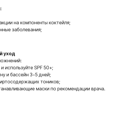
:
акции на компоненты коктейля;
нные заболевания;
й уход
ложнений:
 и используйте SPF 50+;
ну и бассейн 3−5 дней;
пиртосодержащих тоников;
танавливающие маски по рекомендации врача.