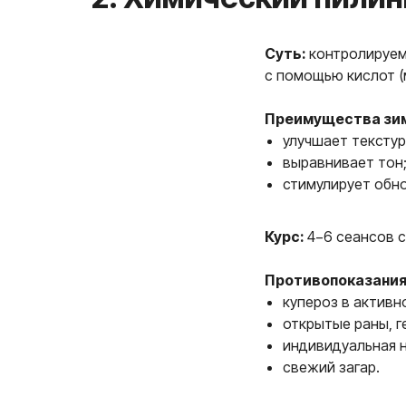
Суть:
контролируем
с помощью кислот (
Преимущества зи
улучшает текстур
выравнивает тон
стимулирует обно
Курс:
4−6 сеансов с
3. RF‑лифтинг
Противопоказания
купероз в активн
открытые раны, г
индивидуальная 
свежий загар.