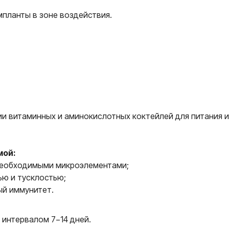
планты в зоне воздействия.
и витаминных и аминокислотных коктейлей для питания 
мой:
еобходимыми микроэлементами;
ью и тусклостью;
ый иммунитет.
 интервалом 7−14 дней.