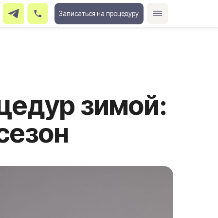
Записаться на процедуру
ур зимой:
он