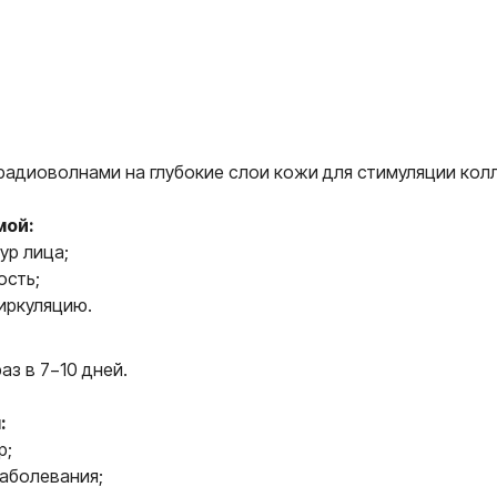
радиоволнами на глубокие слои кожи для стимуляции колл
мой:
ур лица;
ость;
иркуляцию.
аз в 7−10 дней.
:
р;
аболевания;