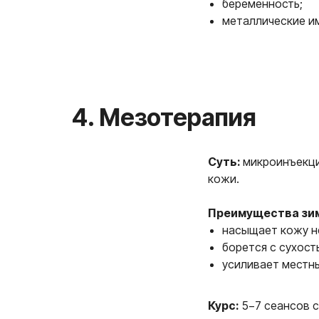
беременность;
металлические им
Суть:
микроинъекци
кожи.
Преимущества зи
насыщает кожу н
борется с сухост
усиливает местн
Курс:
5−7 сеансов с