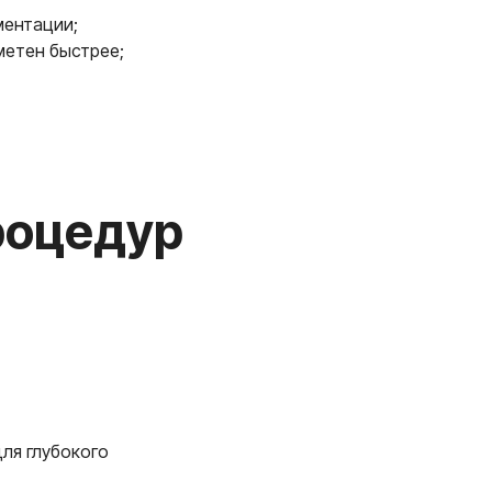
ментации;
метен быстрее;
дур
ля глубокого