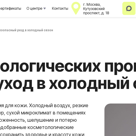
г. Москва,
аты
О центре
Контакты
Кутузовский
проспект, д. 18
езопасный уход в холодный сезон
логических процед
Информация для
клиентов
Информация для
клиентов
од в холодный сез
я для кожи. Холодный воздух, резкие
р, сухой микроклимат в помещениях
оженность, шелушение и потерю
подобранные косметологические
сохранить здоровье и красоту кожи,