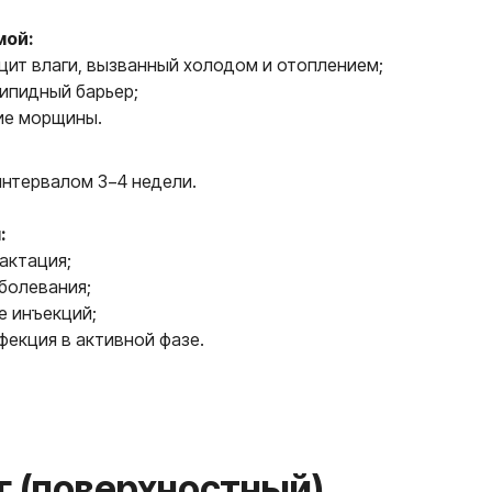
мой:
цит влаги, вызванный холодом и отоплением;
ипидный барьер;
ие морщины.
интервалом 3−4 недели.
:
актация;
поверхностный)
болевания;
е инъекций;
фекция в активной фазе.