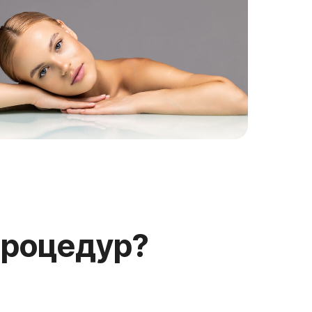
едур?