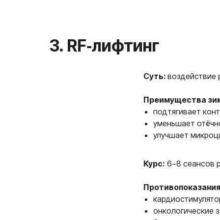
Суть:
воздействие 
Преимущества зи
подтягивает конт
уменьшает отёчн
улучшает микроц
4. Мезотерапия
Курс:
6−8 сеансов р
Противопоказания
кардиостимулято
онкологические з