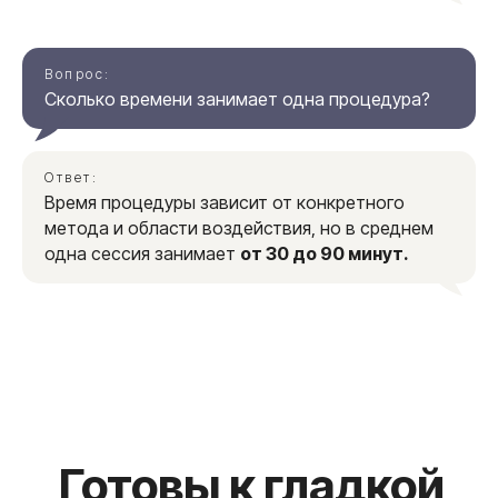
кожи и тела
+7 917 513 87 77
Вопрос:
Сколько времени занимает одна процедура?
Написать
Ответ:
+7 495 215 14 17
Время процедуры зависит от конкретного
метода и области воздействия, но в среднем
Позвонить
одна сессия занимает
от 30 до 90 минут.
Адрес
г. Москва, Кутузовский
проспект, д. 18
Как
добраться
Время работы
Пн – Вс с 10.00 до 21.00