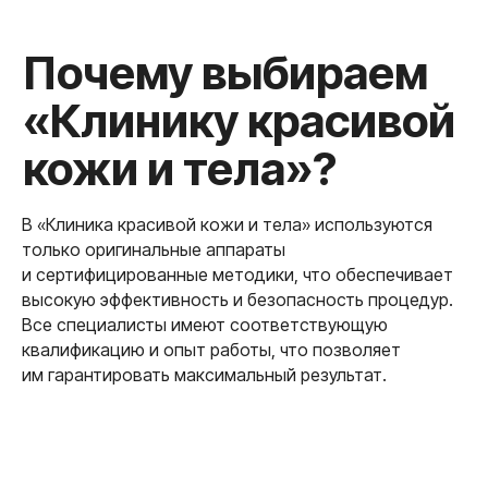
Готовы к гладкой
коже без
ежедневных
ритуалов?
В «Клиника красивой кожи и тела» используются
только оригинальные аппараты
и сертифицированные методики, что обеспечивает
высокую эффективность и безопасность процедур.
Если вы хотите узнать больше
Все специалисты имеют соответствующую
о том, как подтянуть овал лица
квалификацию и опыт работы, что позволяет
и убрать брыли, запишитесь
им гарантировать максимальный результат.
на бесплатную консультацию
в "Клиника красивой кожи и тела",
чтобы обсудить индивидуальные
решения именно для вас!