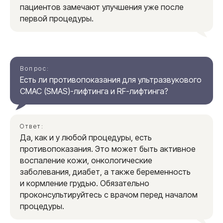
Оводковой Анной Павловной
пациентов замечают улучшения уже после
первой процедуры.
Главный врач Клиники красивой кожи
и тела, косметолог
Вопрос:
Подробнее
Есть ли противопоказания для ультразвукового
СМАС (SMAS)-лифтинга и RF-лифтинга?
Ответ:
Да, как и у любой процедуры, есть
противопоказания. Это может быть активное
воспаление кожи, онкологические
заболевания, диабет, а также беременность
и кормление грудью. Обязательно
Клиника эстетической и
проконсультируйтесь с врачом перед началом
медицинской косметологии
процедуры.
Клиника красивой