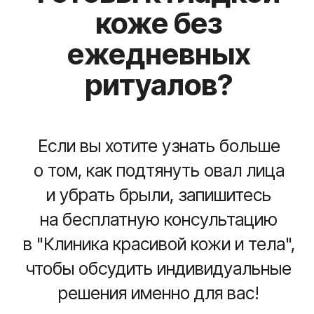
*
Почта для связи
beauty_kutuzovskiy18@mail.ru
Записаться сейчас
Медицинская лицензия
ИНН: 9728041009
ОГРН: 1217700317340
© 2026 Клиника красивой кожи и тела
Дизайн и разработка
BeautyAlliance
*Instagram принадлежит компании Meta, признанной
экстремистской организацией и запрещенной в РФ