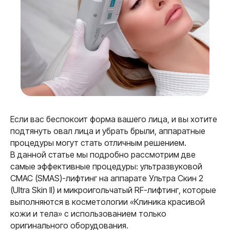
Если вас беспокоит форма вашего лица, и вы хотите
подтянуть овал лица и убрать брыли, аппаратные
Ультразвуковой
процедуры могут стать отличным решением.
СМАС (SMAS)-
В данной статье мы подробно рассмотрим две
лифтинг
самые эффективные процедуры: ультразвуковой
СМАС (SMAS)-лифтинг на аппарате Ультра Скин 2
на аппарате Ультра
(Ultra Skin ll) и микроигольчатый RF-лифтинг, которые
Скин 2 (Ultra Skin ll)
выполняются в косметологии «Клиника красивой
кожи и тела» с использованием только
оригинального оборудования.